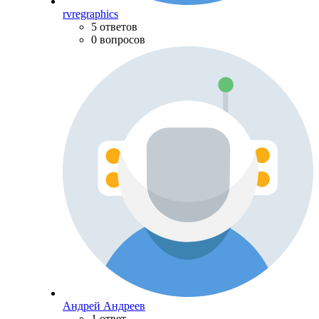
rvregraphics
5 ответов
0 вопросов
Андрей Андреев
1 ответ