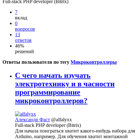
Full-stack PHP developer (Bitrix)
7
вклад
0
вопросов
13
ответов
46%
решений
Ответы пользователя по тегу
Микроконтроллеры
С чего начать изучать
электротехнику и в часности
программирование
микроконтроллеров?
Александр Фаст
@alfalyxx
Full-stack PHP developer (Bitrix)
Для начала поиграться хватит какого-нибудь набора для
Arduino, например. Для обучения хватит монтажной