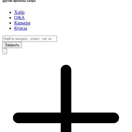
другие проекты хабра
Хабр
Q&A
Карьера
Курсы
Закрыть