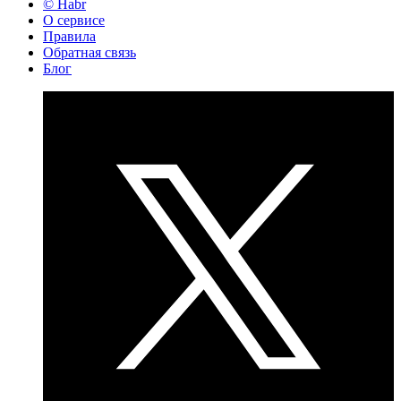
© Habr
О сервисе
Правила
Обратная связь
Блог