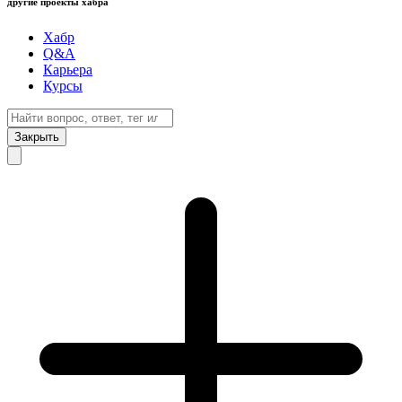
другие проекты хабра
Хабр
Q&A
Карьера
Курсы
Закрыть