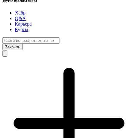
другие проекты хабра
Хабр
Q&A
Карьера
Курсы
Закрыть