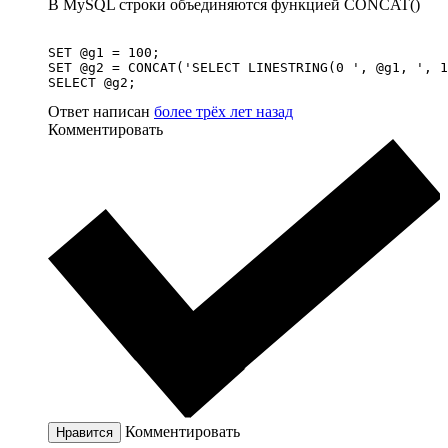
В MySQL строки объединяются функцией CONCAT()
SET @g1 = 100;

SET @g2 = CONCAT('SELECT LINESTRING(0 ', @g1, ', 1
SELECT @g2;
Ответ написан
более трёх лет назад
Комментировать
Комментировать
Нравится