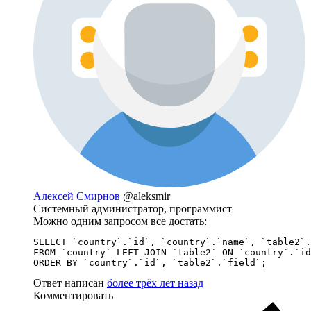
Алексей Смирнов
@aleksmir
Системный администратор, программист
Можно одним запросом все достать:
SELECT `country`.`id`, `country`.`name`, `table2`.
FROM `country` LEFT JOIN `table2` ON `country`.`id
ORDER BY `country`.`id`, `table2`.`field`;
Ответ написан
более трёх лет назад
Комментировать