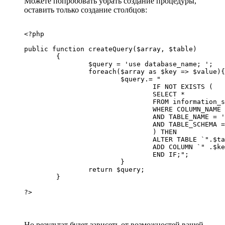
Можете попробовать убрать создание процедуры,
оставить только создание столбцов:
<?php

public function createQuery($array, $table)

	{

		$query = 'use database_name; ';

		foreach($array as $key => $value){

			$query.= "

				IF NOT EXISTS (

				SELECT *

				FROM information_schema.COLUMNS

				WHERE COLUMN_NAME = '".$key."'

				AND TABLE_NAME = '".$table."'

				AND TABLE_SCHEMA = DATABASE()

				) THEN

				ALTER TABLE `".$table."`

				ADD COLUMN `" .$key."` TEXT NULL DEFAULT null;

				END IF;";

			}

		return $query;

	}

?>
Но результат будет зависеть от возможностей вашей