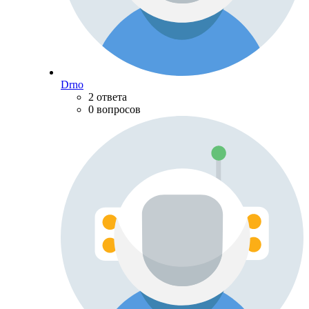
Drno
2 ответа
0 вопросов