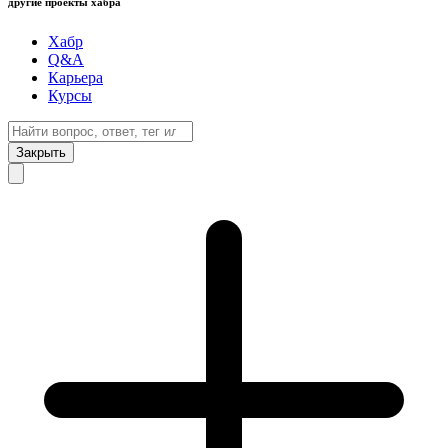
другие проекты хабра
Хабр
Q&A
Карьера
Курсы
Закрыть