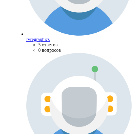
rvregraphics
5 ответов
0 вопросов