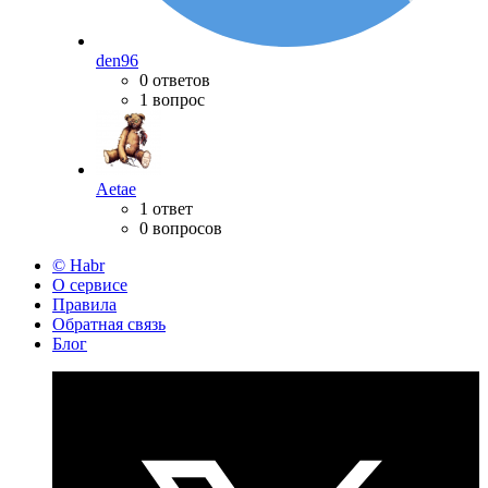
den96
0 ответов
1 вопрос
Aetae
1 ответ
0 вопросов
© Habr
О сервисе
Правила
Обратная связь
Блог