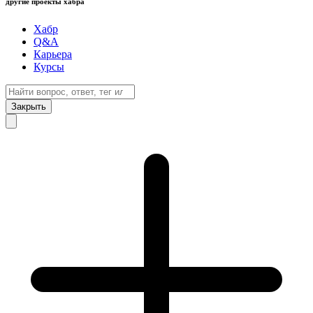
другие проекты хабра
Хабр
Q&A
Карьера
Курсы
Закрыть