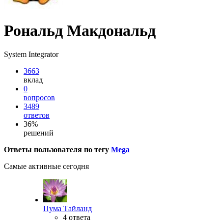
Рональд Макдональд
System Integrator
3663
вклад
0
вопросов
3489
ответов
36%
решений
Ответы пользователя по тегу
Mega
Самые активные сегодня
Пума Тайланд
4 ответа