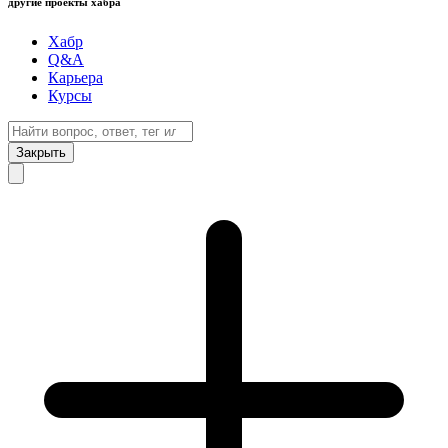
другие проекты хабра
Хабр
Q&A
Карьера
Курсы
Закрыть