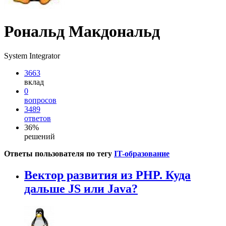
Рональд Макдональд
System Integrator
3663
вклад
0
вопросов
3489
ответов
36%
решений
Ответы пользователя по тегу
IT-образование
Вектор развития из PHP. Куда
дальше JS или Java?