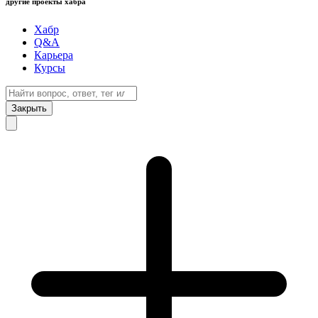
другие проекты хабра
Хабр
Q&A
Карьера
Курсы
Закрыть