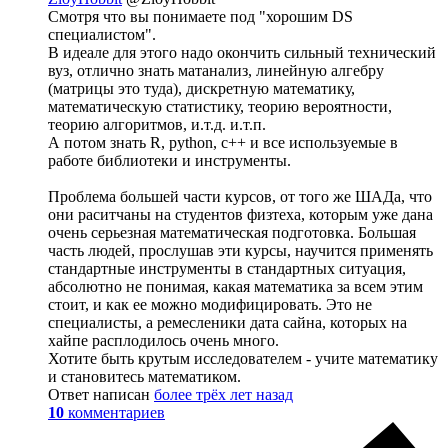
Смотря что вы понимаете под "хорошим DS
специалистом".
В идеале для этого надо окончить сильный технический
вуз, отлично знать матанализ, линейную алгебру
(матрицы это туда), дискретную математику,
математическую статистику, теорию вероятности,
теорию алгоритмов, и.т.д. и.т.п.
А потом знать R, python, с++ и все используемые в
работе библиотеки и инструменты.
Проблема большей части курсов, от того же ШАДа, что
они раситчаны на студентов физтеха, которым уже дана
очень серьезная математическая подготовка. Большая
часть людей, прослушав эти курсы, научится применять
стандартные инструменты в стандартных ситуация,
абсолютно не понимая, какая математика за всем этим
стоит, и как ее можно модифицировать. Это не
специалисты, а ремесленики дата сайна, которых на
хайпе расплодилось очень много.
Хотите быть крутым исследователем - учите математику
и становитесь математиком.
Ответ написан
более трёх лет назад
10
комментариев