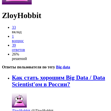
ZloyHobbit
33
вклад
1
вопрос
39
ответов
26%
решений
Ответы пользователя по тегу
Big data
Как стать хорошим Big Data / Data
Scientist'ом в России?
ZloyHobbit
@ZloyHobbit