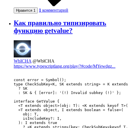
1
комментарий
Нравится
1
Как правильно типизировать
функцию getvalue?
WbICHA
@WblCHA
https://www.typescriptlang.org/play/?#code/MYewdgz...
const error = Symbol();

type CheckSubKey<K, SK extends string> = K extends
  ? SK

  : SK & { [error]: '(!) Invalid subkey (!)' };

interface GetValue {

  <T extends object>(obj: T): <K extends keyof T>(
  <T extends object, I extends boolean = false>(

    obj: T,

    isIncludeKey?: I,

  ): I extends true

    ? <K extends string>(key: CheckSubKey<keyof T,