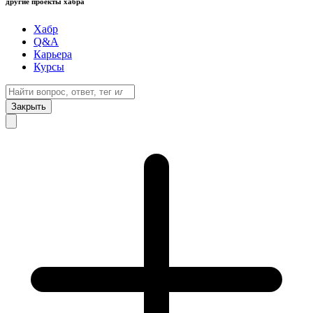
другие проекты хабра
Хабр
Q&A
Карьера
Курсы
Закрыть