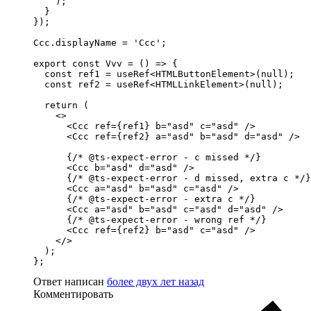
    );

  }

});

Ccc.displayName = 'Ccc';

export const Vvv = () => {

  const ref1 = useRef<HTMLButtonElement>(null);

  const ref2 = useRef<HTMLLinkElement>(null);

  return (

    <>

      <Ccc ref={ref1} b="asd" c="asd" />

      <Ccc ref={ref2} a="asd" b="asd" d="asd" />

      {/* @ts-expect-error - c missed */}

      <Ccc b="asd" d="asd" />

      {/* @ts-expect-error - d missed, extra c */}

      <Ccc a="asd" b="asd" c="asd" />

      {/* @ts-expect-error - extra c */}

      <Ccc a="asd" b="asd" c="asd" d="asd" />

      {/* @ts-expect-error - wrong ref */}

      <Ccc ref={ref2} b="asd" c="asd" />

    </>

  );

};
Ответ написан
более двух лет назад
Комментировать