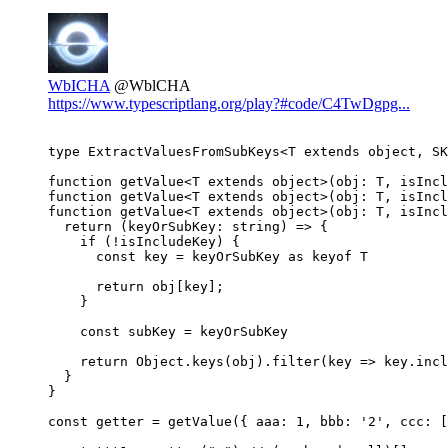
WbICHA
@WblCHA
https://www.typescriptlang.org/play?#code/C4TwDgpg...
type ExtractValuesFromSubKeys<T extends object, SK
function getValue<T extends object>(obj: T, isIncl
function getValue<T extends object>(obj: T, isIncl
function getValue<T extends object>(obj: T, isIncl
  return (keyOrSubKey: string) => {

    if (!isIncludeKey) {

      const key = keyOrSubKey as keyof T

      return obj[key];

    }

    const subKey = keyOrSubKey

    return Object.keys(obj).filter(key => key.incl
  }

}

const getter = getValue({ aaa: 1, bbb: '2', ccc: [