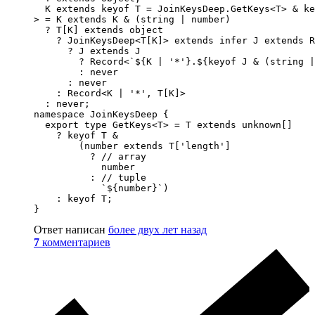
  K extends keyof T = JoinKeysDeep.GetKeys<T> & ke
> = K extends K & (string | number)

  ? T[K] extends object

    ? JoinKeysDeep<T[K]> extends infer J extends R
      ? J extends J

        ? Record<`${K | '*'}.${keyof J & (string |
        : never

      : never

    : Record<K | '*', T[K]>

  : never;

namespace JoinKeysDeep {

  export type GetKeys<T> = T extends unknown[]

    ? keyof T &

        (number extends T['length']

          ? // array

            number

          : // tuple

            `${number}`)

    : keyof T;

}
Ответ написан
более двух лет назад
7
комментариев