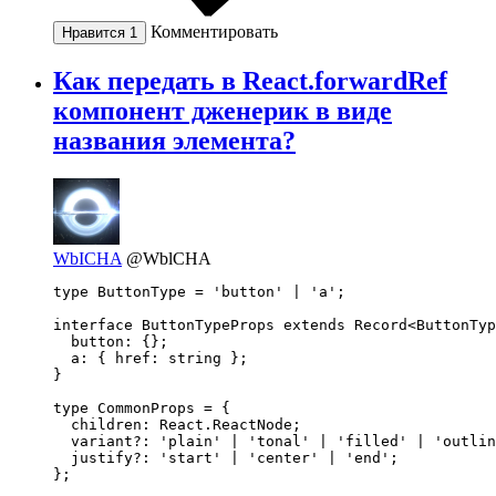
Комментировать
Нравится
1
Как передать в React.forwardRef
компонент дженерик в виде
названия элемента?
WbICHA
@WblCHA
type ButtonType = 'button' | 'a';

interface ButtonTypeProps extends Record<ButtonTyp
  button: {};

  a: { href: string };

}

type CommonProps = {

  children: React.ReactNode;

  variant?: 'plain' | 'tonal' | 'filled' | 'outlin
  justify?: 'start' | 'center' | 'end';

};
