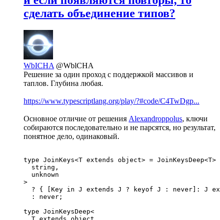
и если появляются повторы, то
сделать объединение типов?
WbICHA
@WblCHA
Решение за один проход с поддержкой массивов и
таплов. Глубина любая.
https://www.typescriptlang.org/play/?#code/C4TwDgp...
Основное отличие от решения
Alexandroppolus
, ключи
собираются последовательно и не парсятся, но результат,
понятное дело, одинаковый.
type JoinKeys<T extends object> = JoinKeysDeep<T> 
  string,

  unknown

>

  ? { [Key in J extends J ? keyof J : never]: J ex
  : never;

type JoinKeysDeep<

  T extends object,
