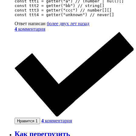
const ttt1 = getter("a") // (number | null)[]

const ttt2 = getter("bb") // string[]

const ttt3 = getter("ccc") // number[][]

const ttt4 = getter("unknown") // never[]
Ответ написан
более двух лет назад
4
комментария
4
комментария
Нравится
1
Как перегрузить