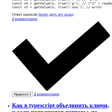
const v4 = getValue(o, true)('g'); // ("2" | reado
const v5 = getValue(o, true)('uuu'); // error
Ответ написан
более двух лет назад
2
комментария
2
комментария
Нравится
1
Как в typescript объединить ключи,