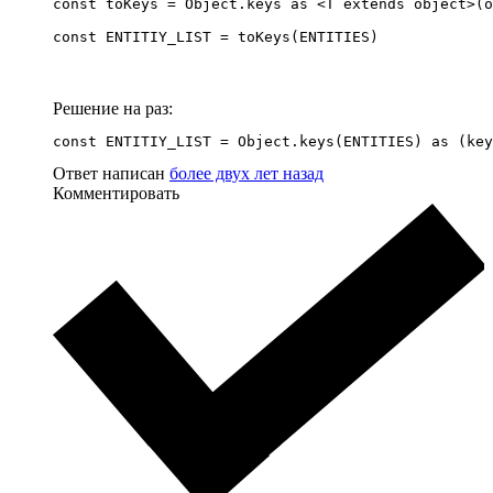
const toKeys = Object.keys as <T extends object>(o
const ENTITIY_LIST = toKeys(ENTITIES)
Решение на раз:
const ENTITIY_LIST = Object.keys(ENTITIES) as (key
Ответ написан
более двух лет назад
Комментировать