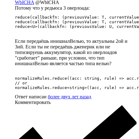
WbICHA
@WblCHA
Потому что у редьюса 3 оверлоада:
reduce(callbackfn: (previousValue: T, currentValue
reduce(callbackfn: (previousValue: T, currentValue
reduce<U>(callbackfn: (previousValue: U, currentVa
Если передаёшь инишиалВелью, то актуальны 2ой и
3ий. Если ты не передаёшь дженерик или не
типизируешь аккумулятор, какой из оверлоадов
"сработает" раньше, при условии, что тип
инишиалВелью является частью типа велью?
normalizeRules.reduce((acc: string, rule) => acc.r
// or

normalizeRules.reduce<string>((acc, rule) => acc.r
Ответ написан
более двух лет назад
Комментировать