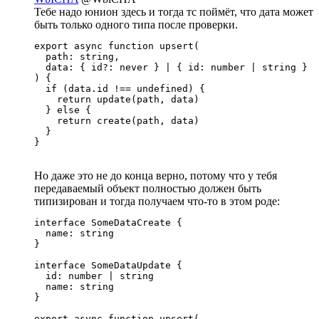
Тебе надо юнион здесь и тогда тс поймёт, что дата может
быть только одного типа после проверки.
export async function upsert(

  path: string,

  data: { id?: never } | { id: number | string }

) {

  if (data.id !== undefined) {

    return update(path, data)

  } else {

    return create(path, data)

  }

}
Но даже это не до конца верно, потому что у тебя
передаваемый объект полностью должен быть
типизирован и тогда получаем что-то в этом роде:
interface SomeDataCreate {

  name: string

}

interface SomeDataUpdate {

  id: number | string

  name: string

}

export async function upsert(
