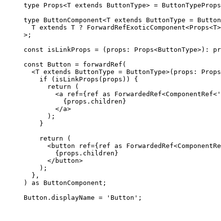
type Props<T extends ButtonType> = ButtonTypeProps
type ButtonComponent<T extends ButtonType = Button
  T extends T ? ForwardRefExoticComponent<Props<T>
>;

const isLinkProps = (props: Props<ButtonType>): pr
const Button = forwardRef(

  <T extends ButtonType = ButtonType>(props: Props
    if (isLinkProps(props)) {

      return (

        <a ref={ref as ForwardedRef<ComponentRef<'
          {props.children}

        </a>

      );

    }

    return (

      <button ref={ref as ForwardedRef<ComponentRe
        {props.children}

      </button>

    );

  },

) as ButtonComponent;

Button.displayName = 'Button';