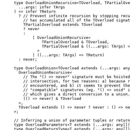
type OverloadUnionRecursive<TOverload, TPartialOve
  ...args: infer TArgs

) => infer TReturn

  ? // Prevent infinite recursion by stopping recu
    // has accumulated all of the TOverload signat
    TPartialOverload extends TOverload

    ? never

    :

        | OverloadUnionRecursive<

            TPartialOverload & TOverload,

            TPartialOverload & ((...args: TArgs) =
          >

        | ((...args: TArgs) => TReturn)

  : never;

type OverloadUnion<TOverload extends (...args: any
  OverloadUnionRecursive<

    // The "() => never" signature must be hoisted
    // intersection, for two reasons: a) because r
    // encountered, and b) it seems to prevent the
    // "compatible" signatures (eg. "() => void" i
    // which gives a direct conversion to a union.

    (() => never) & TOverload

  >,

  TOverload extends () => never ? never : () => ne
>;

// Inferring a union of parameter tuples or return
type OverloadParameters<T extends (...args: any[])
type OverloadReturnType<T extends (...args: any[])