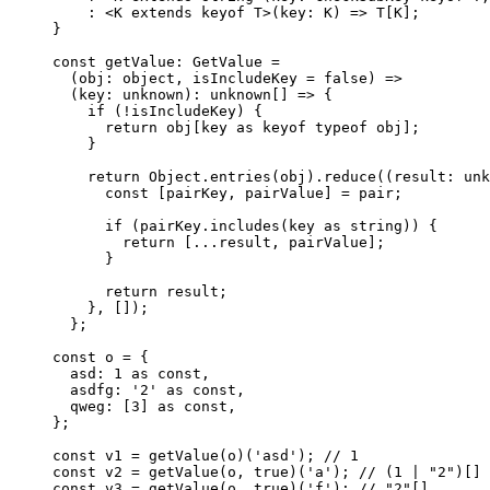
    : <K extends keyof T>(key: K) => T[K];

}

const getValue: GetValue =

  (obj: object, isIncludeKey = false) =>

  (key: unknown): unknown[] => {

    if (!isIncludeKey) {

      return obj[key as keyof typeof obj];

    }

    return Object.entries(obj).reduce((result: unk
      const [pairKey, pairValue] = pair;

      if (pairKey.includes(key as string)) {

        return [...result, pairValue];

      }

      return result;

    }, []);

  };

const o = {

  asd: 1 as const,

  asdfg: '2' as const,

  qweg: [3] as const,

};

const v1 = getValue(o)('asd'); // 1

const v2 = getValue(o, true)('a'); // (1 | "2")[]

const v3 = getValue(o, true)('f'); // "2"[]
