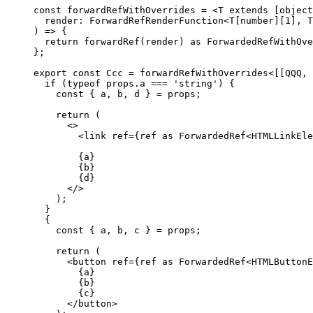
const forwardRefWithOverrides = <T extends [object
  render: ForwardRefRenderFunction<T[number][1], T
) => {

  return forwardRef(render) as ForwardedRefWithOve
};

export const Ccc = forwardRefWithOverrides<[[QQQ, 
  if (typeof props.a === 'string') {

    const { a, b, d } = props;

    return (

      <>

        <link ref={ref as ForwardedRef<HTMLLinkEle
        {a}

        {b}

        {d}

      </>

    );

  }

  {

    const { a, b, c } = props;

    return (

      <button ref={ref as ForwardedRef<HTMLButtonE
        {a}

        {b}

        {c}

      </button>
