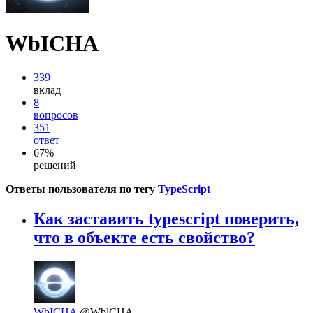
WbICHA
339
вклад
8
вопросов
351
ответ
67%
решений
Ответы пользователя по тегу
TypeScript
Как заставить typescript поверить,
что в объекте есть свойство?
WbICHA
@WblCHA