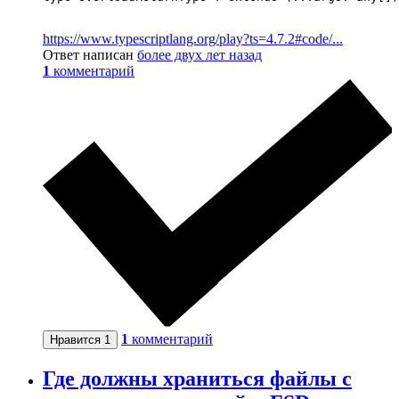
https://www.typescriptlang.org/play?ts=4.7.2#code/...
Ответ написан
более двух лет назад
1
комментарий
1
комментарий
Нравится
1
Где должны храниться файлы с