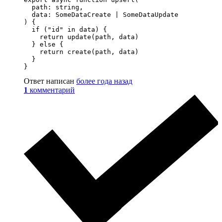
  path: string,

  data: SomeDataCreate | SomeDataUpdate

) {

  if ("id" in data) {

    return update(path, data)

  } else {

    return create(path, data)

  }

}
Ответ написан
более года назад
1
комментарий