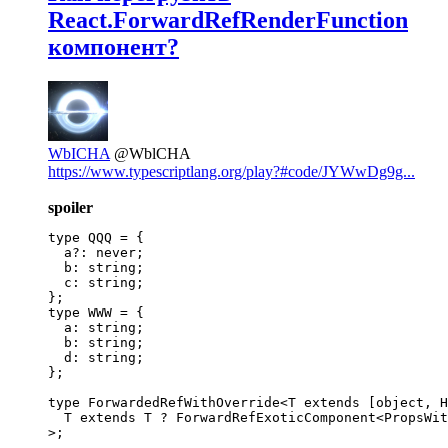
React.ForwardRefRenderFunction
компонент?
WbICHA
@WblCHA
https://www.typescriptlang.org/play?#code/JYWwDg9g...
spoiler
type QQQ = {

  a?: never;

  b: string;

  c: string;

};

type WWW = {

  a: string;

  b: string;

  d: string;

};

type ForwardedRefWithOverride<T extends [object, H
  T extends T ? ForwardRefExoticComponent<PropsWit
>;
