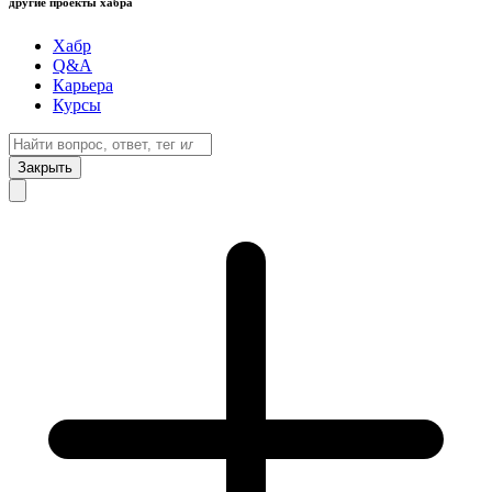
другие проекты хабра
Хабр
Q&A
Карьера
Курсы
Закрыть