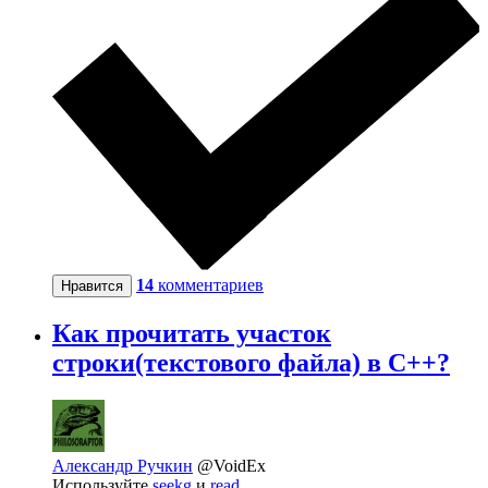
14
комментариев
Нравится
Как прочитать участок
строки(текстового файла) в С++?
Александр Ручкин
@VoidEx
Используйте
seekg
и
read