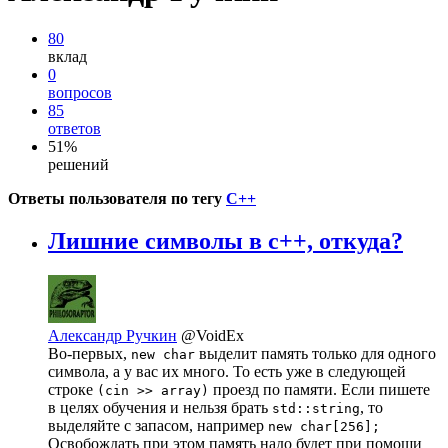
80
вклад
0
вопросов
85
ответов
51%
решений
Ответы пользователя по тегу
C++
Лишние символы в c++, откуда?
Александр Ручкин
@VoidEx
Во-первых,
выделит память только для одного
new char
символа, а у вас их много. То есть уже в следующей
строке
проезд по памяти. Если пишете
(cin >> array)
в целях обучения и нельзя брать
, то
std::string
выделяйте с запасом, например
new char[256];
Освобождать при этом память надо будет при помощи