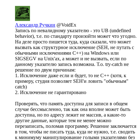
Александр Ручкин
@VoidEx
Запись по невалидному указателю - это UB (undefined
behavior), т.е. по стандарту произойти может что угодно.
На деле просто пишется туда, куда сказали, что может
вызвать как структурное исключение (SEH, не путать с
обычными исключениями C++) на Windows или
SIGSEGV на Unix'ах, а может и не вызвать, если по
данному указателю запись возможна. Т.о. try-catch не
решение по двум причинам:
1. Исключение даже если и будет, то не C++ (хотя, к
примеру, студия позволяет SEH'и ловить "обычным"
catch)
2. Исключение не гарантировано
Проверять, что память доступна для записи в общем
случае бессмысленно, так как она вполне может быть
доступна, но по адресу лежит не массив, а какие-то
другие данные, которые тем не менее можно
перезаписать, поломав программу. Решение заключается
в том, чтобы не писать туда, куда не нужно, т.е. сводить
к минимуму манипулирование голыми указателями без