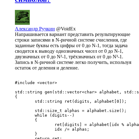
Александр Ручкин
@VoidEx
Напрашивается вариант представить результирующие
строки записями в N-ричной системе счисления, где
заданные буквы есть цифры от 0 до N-1, тогда задача
сводится к выводу однозначных чисел от 0 до N-1,
двузначных от 0 до N²-1, трёхзначных от 0 до N³-1.
Запись в N-ричной системе легко получить, используя
остаток от деления и деление.
#include <vector>

std::string gen(std::vector<char> alphabet, std::s
{

	std::string ret(digits, alphabet[0]);

	std::size_t alphas = alphabet.size();

	while (digits--)

	{

		ret[digits] = alphabet[idx % alphas];

		idx /= alphas;

	}

	return ret;
