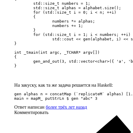
	std::size_t numbers = 1;

	std::size_t alphas = alphabet.size();

	for (std::size_t i = 0; i < n; ++i)

	{

		numbers *= alphas;

		numbers += 1;

	}

	for (std::size_t i = 1; i < numbers; ++i)

		std::cout << gen(alphabet, i) << std::endl;

}

int _tmain(int argc, _TCHAR* argv[])

{

	gen_and_out(3, std::vector<char>({ 'a', 'b', 'c' }));

}
На закуску, как та же задача решается на Haskell:
gen alphas n = concatMap (`replicateM` alphas) [1.
main = mapM_ putStrLn $ gen "abc" 3
Ответ написан
более трёх лет назад
Комментировать