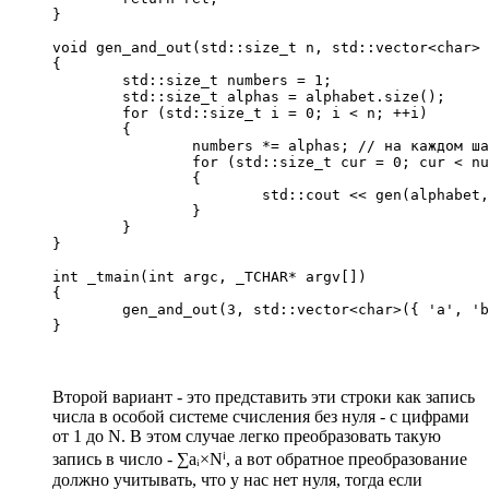
}

void gen_and_out(std::size_t n, std::vector<char> 
{

	std::size_t numbers = 1;

	std::size_t alphas = alphabet.size();

	for (std::size_t i = 0; i < n; ++i)

	{

		numbers *= alphas; // на каждом шаге чисел в alphas раз больше

		for (std::size_t cur = 0; cur < numbers; ++cur)

		{

			std::cout << gen(alphabet, cur, i + 1) << std::endl;

		}

	}

}

int _tmain(int argc, _TCHAR* argv[])

{

	gen_and_out(3, std::vector<char>({ 'a', 'b', 'c'}));

}
Второй вариант - это представить эти строки как запись
числа в особой системе счисления без нуля - с цифрами
от 1 до N. В этом случае легко преобразовать такую
запись в число - ∑aᵢ×Nⁱ, а вот обратное преобразование
должно учитывать, что у нас нет нуля, тогда если