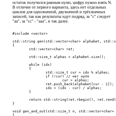
остаток получился равным нулю, цифру нужно взять N.
В отличие от первого варианта, здесь нет отдельных
циклов для однозначной, двузначной и трёхзначных
записей, так как результаты идут подряд, за "c" следует
"aa", за "cc" - "aaa", и так далее.
#include <vector>

std::string gen(std::vector<char> alphabet, std::s
{

	std::vector<char> ret;

	std::size_t alphas = alphabet.size();

	while (idx)

	{

		std::size_t cur = idx % alphas;

		if (!cur) // нет нуля

			cur = alphas;

		ret.push_back(alphabet[cur - 1]);

		idx = (idx - cur) / alphas;

	}

	return std::string(ret.rbegin(), ret.rend());

}

void gen_and_out(std::size_t n, std::vector<char> 
{
