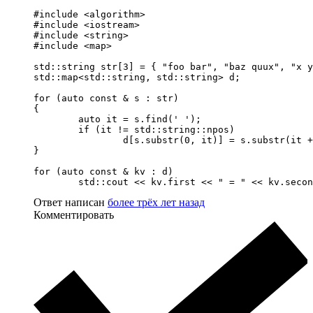
#include <algorithm>

#include <iostream>

#include <string>

#include <map>

std::string str[3] = { "foo bar", "baz quux", "x y
std::map<std::string, std::string> d;

for (auto const & s : str)

{

	auto it = s.find(' ');

	if (it != std::string::npos)

		d[s.substr(0, it)] = s.substr(it + 1);

}

for (auto const & kv : d)

	std::cout << kv.first << " = " << kv.seco
Ответ написан
более трёх лет назад
Комментировать