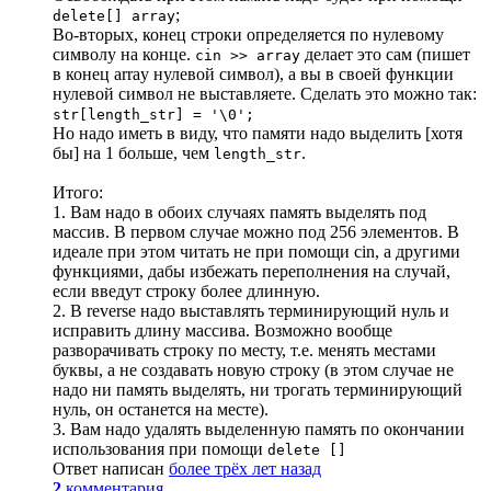
;
delete[] array
Во-вторых, конец строки определяется по нулевому
символу на конце.
делает это сам (пишет
cin >> array
в конец array нулевой символ), а вы в своей функции
нулевой символ не выставляете. Сделать это можно так:
str[length_str] = '\0';
Но надо иметь в виду, что памяти надо выделить [хотя
бы] на 1 больше, чем
.
length_str
Итого:
1. Вам надо в обоих случаях память выделять под
массив. В первом случае можно под 256 элементов. В
идеале при этом читать не при помощи cin, а другими
функциями, дабы избежать переполнения на случай,
если введут строку более длинную.
2. В reverse надо выставлять терминирующий нуль и
исправить длину массива. Возможно вообще
разворачивать строку по месту, т.е. менять местами
буквы, а не создавать новую строку (в этом случае не
надо ни память выделять, ни трогать терминирующий
нуль, он останется на месте).
3. Вам надо удалять выделенную память по окончании
использования при помощи
delete []
Ответ написан
более трёх лет назад
2
комментария