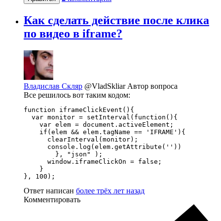
Как сделать действие после клика
по видео в iframe?
Владислав Скляр
@VladSkliar
Автор вопроса
Все решилось вот таким кодом:
function iframeClickEvent(){

  var monitor = setInterval(function(){

    var elem = document.activeElement;

    if(elem && elem.tagName == 'IFRAME'){

      clearInterval(monitor);

      console.log(elem.getAttribute(''))

        }, "json" );

      window.iframeClickOn = false;

    }

}, 100);
Ответ написан
более трёх лет назад
Комментировать