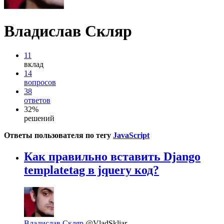
Владислав Скляр
11
вклад
14
вопросов
38
ответов
32%
решений
Ответы пользователя по тегу
JavaScript
Как правильно вставить Django
templatetag в jquery код?
Владислав Скляр
@VladSkliar