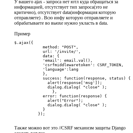
У вашего ajax - запроса нет ютл куда обращаться за
информацией, отсутствует тип запроса(это не
критично), отсутствует data(информация которую
отправляете) . Всю инфу которую отправляете и
обрабатываете во вьюхе нужно укласть в data.
Пример
$.ajax({

            method: "POST",

            url: '/invite/',

            data: {

            'email': email.val(),

            'csrfmiddlewaretoken': CSRF_TOKEN,

            'language':lang

            },

            success: function(response, status) {

              alert(response['msg']);

              dialog.dialog( "close" );

                },

            error: function(response) {

              alert("Error");

              dialog.dialog( "close" );

            }

          });
Также можно вот это //CSRF механизм защиты Django