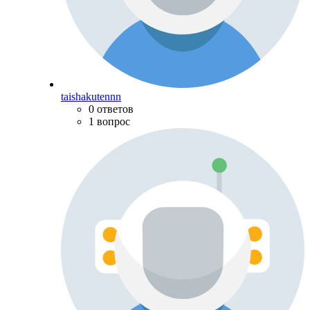
taishakutennn
0 ответов
1 вопрос