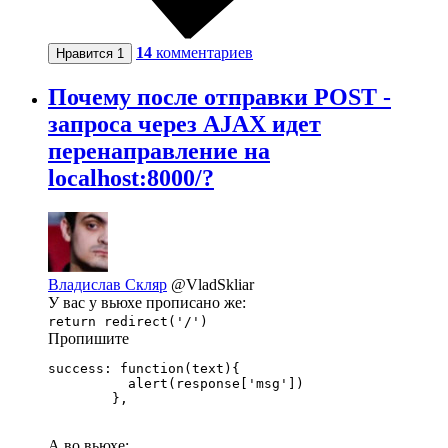
14
комментариев
Нравится
1
Почему после отправки POST -
запроса через AJAX идет
перенаправление на
localhost:8000/?
Владислав Скляр
@VladSkliar
У вас у вьюхе прописано же:
return redirect('/')
Пропишите
success: function(text){

          alert(response['msg'])

        },
А во вьюхе: