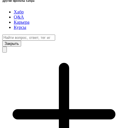
другие проекты хабра
Хабр
Q&A
Карьера
Курсы
Закрыть