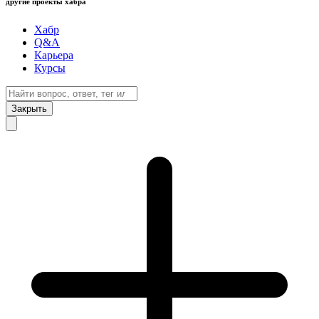
другие проекты хабра
Хабр
Q&A
Карьера
Курсы
Закрыть