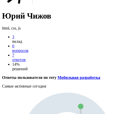
Юрий Чижов
html, css, js
3
вклад
0
вопросов
7
ответов
14%
решений
Ответы пользователя по тегу
Мобильная разработка
Самые активные сегодня