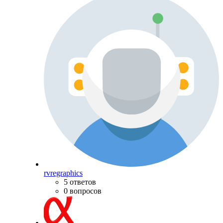
rvregraphics
5 ответов
0 вопросов