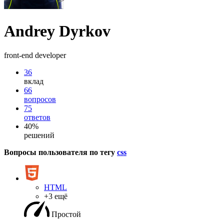
Andrey Dyrkov
front-end developer
36
вклад
66
вопросов
75
ответов
40%
решений
Вопросы пользователя по тегу
css
HTML
+3 ещё
Простой