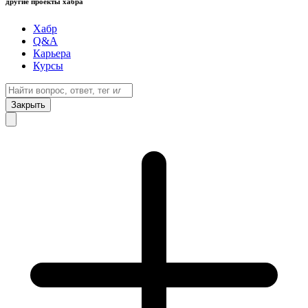
другие проекты хабра
Хабр
Q&A
Карьера
Курсы
Закрыть