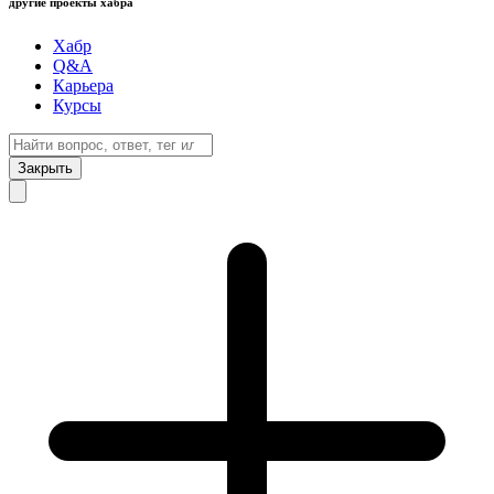
другие проекты хабра
Хабр
Q&A
Карьера
Курсы
Закрыть