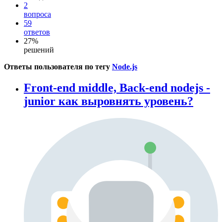
2
вопроса
59
ответов
27%
решений
Ответы пользователя по тегу
Node.js
Front-end middle, Back-end nodejs -
junior как выровнять уровень?