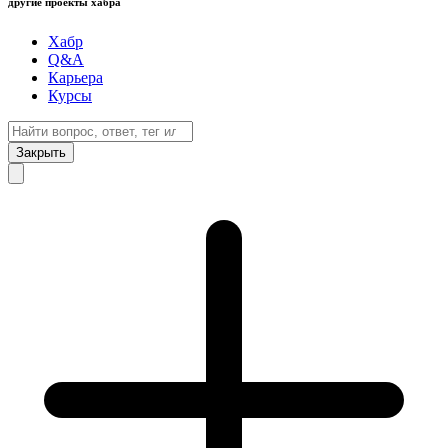
другие проекты хабра
Хабр
Q&A
Карьера
Курсы
Закрыть