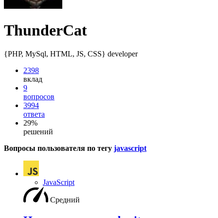
ThunderCat
{PHP, MySql, HTML, JS, CSS} developer
2398
вклад
9
вопросов
3994
ответа
29%
решений
Вопросы пользователя по тегу
javascript
JavaScript
Средний