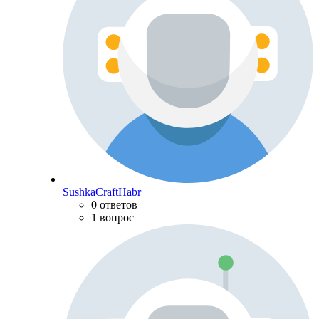
SushkaCraftHabr
0 ответов
1 вопрос