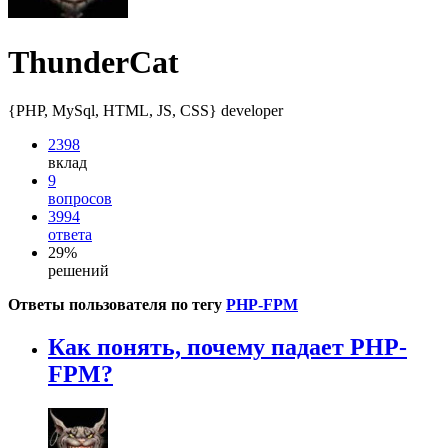
ThunderCat
{PHP, MySql, HTML, JS, CSS} developer
2398
вклад
9
вопросов
3994
ответа
29%
решений
Ответы пользователя по тегу
PHP-FPM
Как понять, почему падает PHP-
FPM?