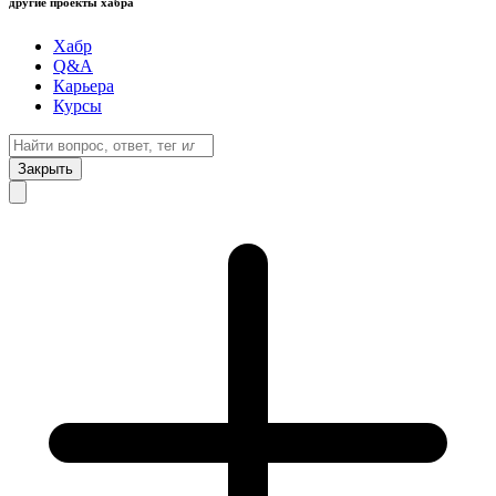
другие проекты хабра
Хабр
Q&A
Карьера
Курсы
Закрыть