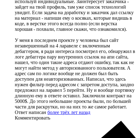
используй индивидуальные. Заинтересует заказчика -
зайдет на твой профиль, там уже список технологий
увидит. Если задача на доработку и заказчик дал ссылку
на материал - напиши ему о косяках, которые видишь в
коде, в верстке этого всегда полно (если верстка
хорошая - похвали, главное скажи, что ознакомился).
У меня в последнем проекте у человека был сайт
незавершенный на 4 ларавеле с включенным
дебаггером, я ради интереса посмотрел его, обнаружил в
логе дебаггера пару внутренних ссылок на апи сайта,
нашел, что один такие адреса отдают ошибку, так как не
могут найти метод у авторизованного пользователя. А
адрес сам по логике вообще не должен был быть
доступен для неавторизованных. Написал, что здесь
нужен фильтр перед адресом с запретом доступа, заодно
предложил на ларавел 5 перейти. Ну и вообще портянку
длинную ему в ответе оставил. Заключили контракт на
5000$. До этого небольшие проекты были, по большей
части для раскрутки, но на них то же самое работает.
Ответ написан
более трёх лет назад
Комментировать