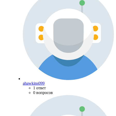
ahawkins099
1 ответ
0 вопросов