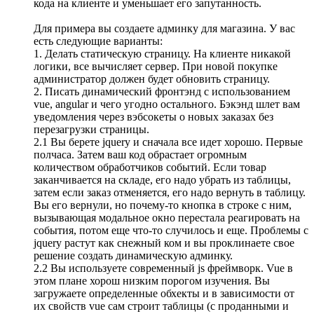
кода на клиенте и уменьшает его запутанность.
Для примера вы создаете админку для магазина. У вас
есть следующие варианты:
1. Делать статическую страницу. На клиенте никакой
логики, все вычисляет сервер. При новой покупке
администратор должен будет обновить страницу.
2. Писать динамический фронтэнд с использованием
vue, angular и чего угодно остального. Бэкэнд шлет вам
уведомления через вэбсокеты о новых заказах без
перезагрузки страницы.
2.1 Вы берете jquery и сначала все идет хорошо. Первые
полчаса. Затем ваш код обрастает огромным
количеством обработчиков событий. Если товар
заканчивается на складе, его надо убрать из таблицы,
затем если заказ отменяется, его надо вернуть в таблицу.
Вы его вернули, но почему-то кнопка в строке с ним,
вызывающая модальное окно перестала реагировать на
события, потом еще что-то случилось и еще. Проблемы с
jquery растут как снежный ком и вы проклинаете свое
решение создать динамическую админку.
2.2 Вы используете современный js фреймворк. Vue в
этом плане хорош низким порогом изучения. Вы
загружаете определенные обхекты и в зависимости от
их свойств vue сам строит таблицы (с проданными и