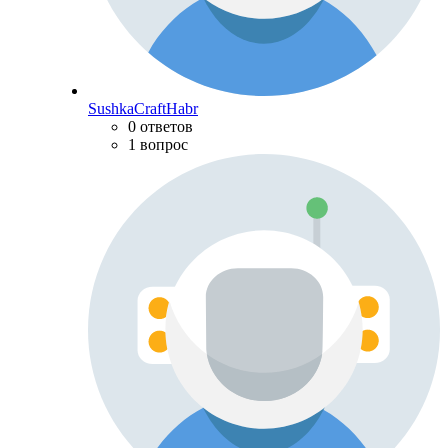
SushkaCraftHabr
0 ответов
1 вопрос