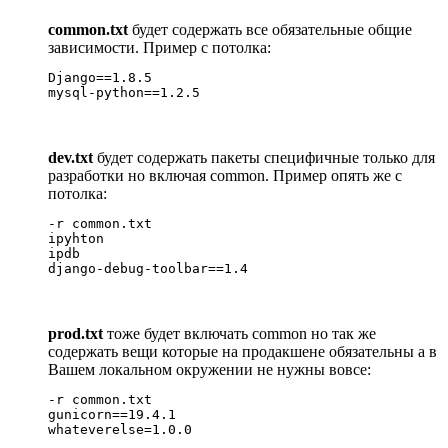
common.txt
будет содержать все обязательные общие
зависимости. Пример с потолка:
Django==1.8.5

mysql-python==1.2.5
dev.txt
будет содержать пакеты специфичные только для
разработки но включая common. Пример опять же с
потолка:
-r common.txt

ipyhton

ipdb

django-debug-toolbar==1.4
prod.txt
тоже будет включать common но так же
содержать вещи которые на продакшене обязательны а в
Вашем локальном окружении не нужны вовсе:
-r common.txt

gunicorn==19.4.1

whateverelse=1.0.0