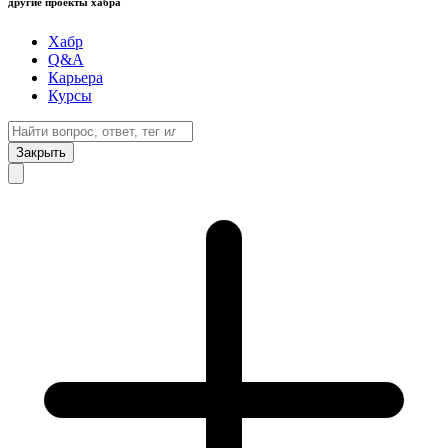
другие проекты хабра
Хабр
Q&A
Карьера
Курсы
Закрыть