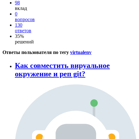
98
вклад
0
вопросов
130
ответов
35%
решений
Ответы пользователя по тегу
virtualenv
Как совместить вируальное
окружение и реп git?