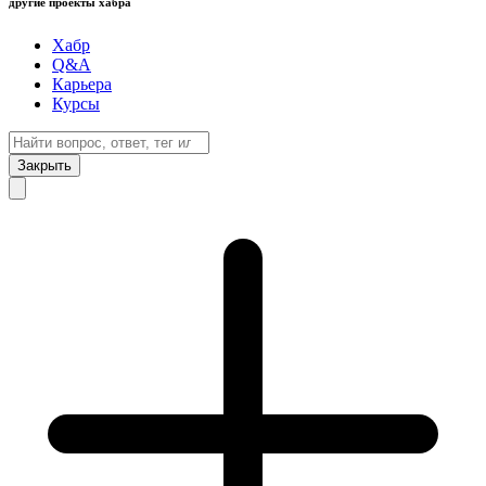
другие проекты хабра
Хабр
Q&A
Карьера
Курсы
Закрыть