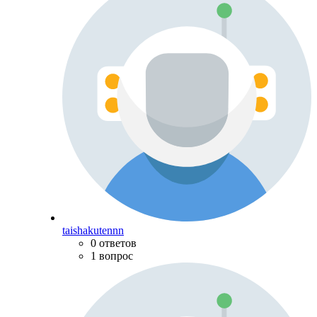
taishakutennn
0 ответов
1 вопрос