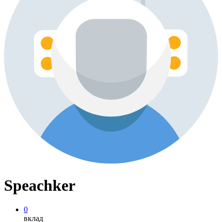
Speachker
0
вклад