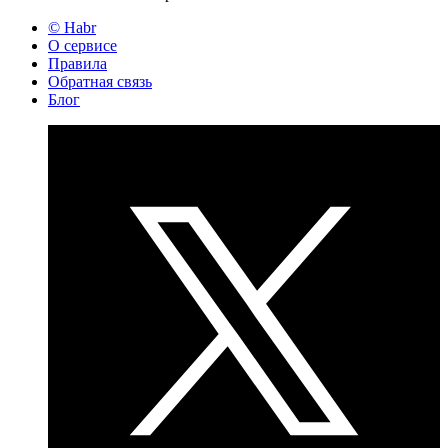
© Habr
О сервисе
Правила
Обратная связь
Блог