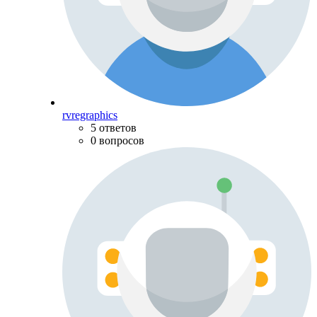
rvregraphics
5 ответов
0 вопросов