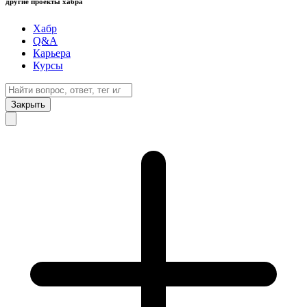
другие проекты хабра
Хабр
Q&A
Карьера
Курсы
Закрыть