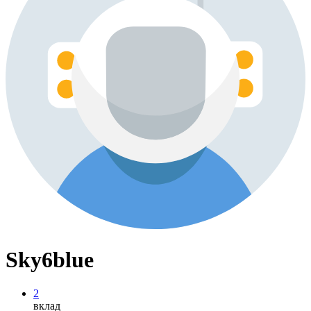
Sky6blue
2
вклад