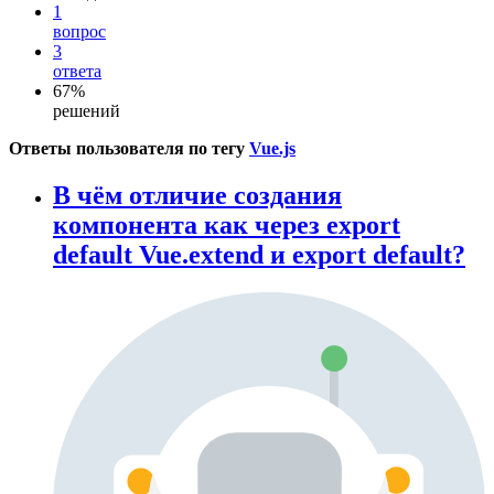
1
вопрос
3
ответа
67%
решений
Ответы пользователя по тегу
Vue.js
В чём отличие создания
компонента как через export
default Vue.extend и export default?