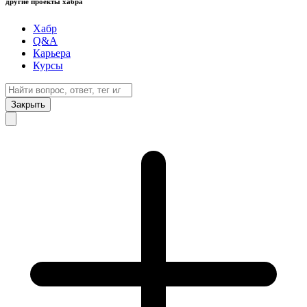
другие проекты хабра
Хабр
Q&A
Карьера
Курсы
Закрыть