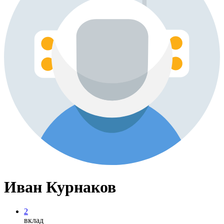
Иван Курнаков
2
вклад