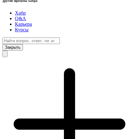
другие проекты хабра
Хабр
Q&A
Карьера
Курсы
Закрыть