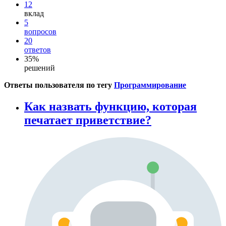
12
вклад
5
вопросов
20
ответов
35%
решений
Ответы пользователя по тегу
Программирование
Как назвать функцию, которая
печатает приветствие?