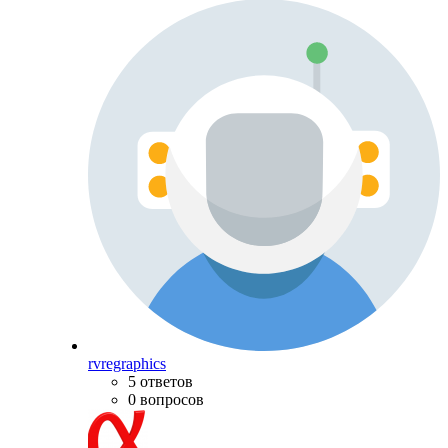
rvregraphics
5 ответов
0 вопросов