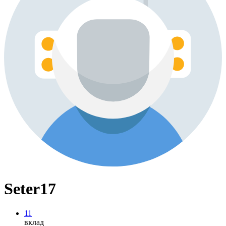
Seter17
11
вклад