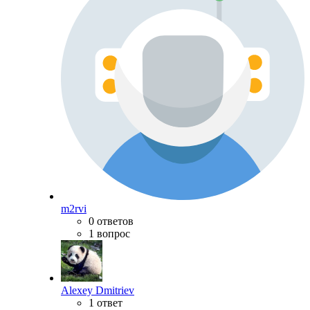
m2rvi
0 ответов
1 вопрос
Alexey Dmitriev
1 ответ