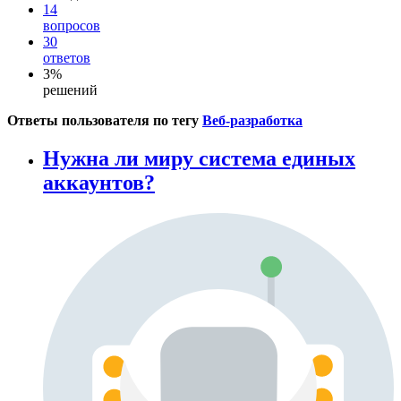
14
вопросов
30
ответов
3%
решений
Ответы пользователя по тегу
Веб-разработка
Нужна ли миру система единых
аккаунтов?