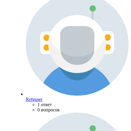
Refguser
1 ответ
0 вопросов