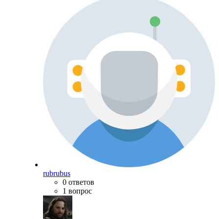
rubrubus
0 ответов
1 вопрос