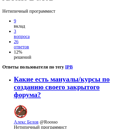
Нетипичный программист
9
вклад
3
вопроса
26
ответов
12%
решений
Ответы пользователя по тегу
IPB
Какие есть мануалы/курсы по
созданию своего закрытого
форума?
Алекс Белов
@Roosso
Нетипичный программист