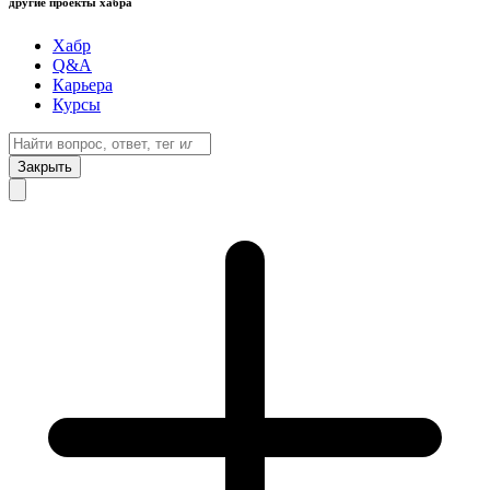
другие проекты хабра
Хабр
Q&A
Карьера
Курсы
Закрыть