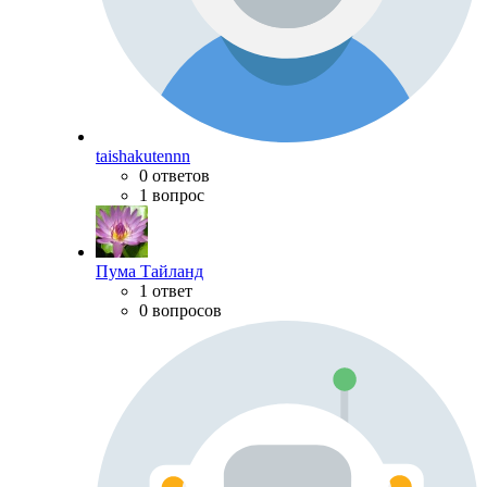
taishakutennn
0 ответов
1 вопрос
Пума Тайланд
1 ответ
0 вопросов