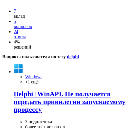
7
вклад
5
вопросов
24
ответа
4%
решений
Вопросы пользователя по тегу
delphi
Windows
+1 ещё
Delphi+WinAPI. Не получается
передать привилегии запускаемому
процессу
3 подписчика
более трёх лет назад