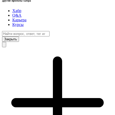
другие проекты хабра
Хабр
Q&A
Карьера
Курсы
Закрыть