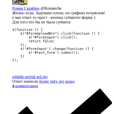
Роман Скрябин
@Romanche
Жизнь–игра. Задумано плохо, но графика потрясная!
е мае ответ то прост - кнопка субмитит форму )
Для того что бы не было субмита
$(function () {

    $("#formUploadBtn").click(function () {

        $("#formInput").click();

        return false;

    });

    $('#formInput').change(function () {

        $('#test_form').submit();

    })

});
jsfiddle.net/mLgeLtgy
Ответ написан
более трёх лет назад
4
комментария