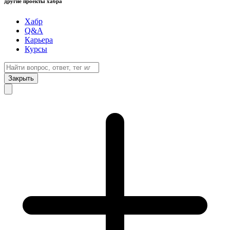
другие проекты хабра
Хабр
Q&A
Карьера
Курсы
Закрыть