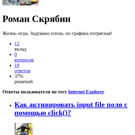
Роман Скрябин
Жизнь–игра. Задумано плохо, но графика потрясная!
12
вклад
0
вопросов
19
ответов
37%
решений
Ответы пользователя по тегу
Internet Explorer
Как активировать input file поля с
помощью click()?