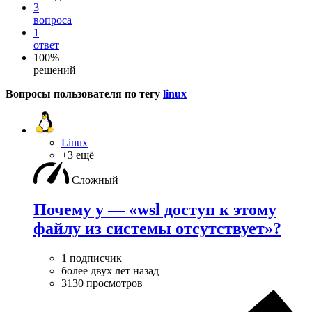
3
вопроса
1
ответ
100%
решений
Вопросы пользователя по тегу
linux
Linux
+3 ещё
Сложный
Почему у — «wsl доступ к этому
файлу из системы отсутствует»?
1 подписчик
более двух лет назад
3130 просмотров