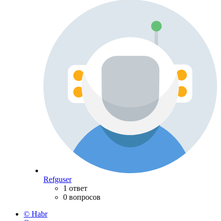
Refguser
1 ответ
0 вопросов
© Habr