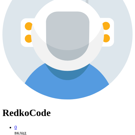
RedkoCode
0
вклад