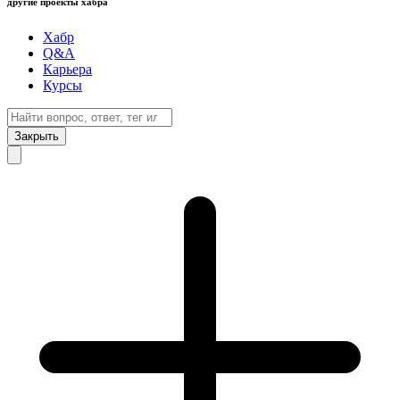
другие проекты хабра
Хабр
Q&A
Карьера
Курсы
Закрыть