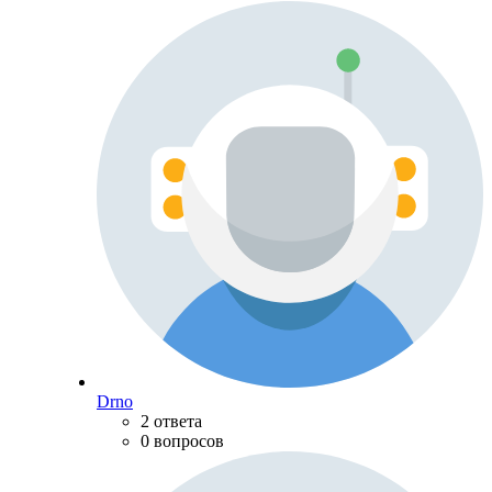
Drno
2 ответа
0 вопросов