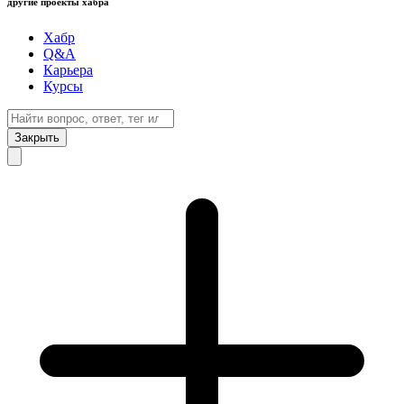
другие проекты хабра
Хабр
Q&A
Карьера
Курсы
Закрыть