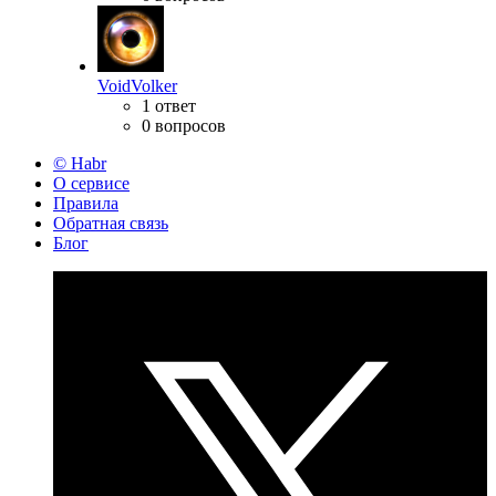
VoidVolker
1 ответ
0 вопросов
© Habr
О сервисе
Правила
Обратная связь
Блог