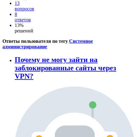
13
вопросов
8
ответов
13%
решений
Ответы пользователя по тегу
Системное
администрирование
Почему не могу зайти на
заблокированные сайты через
VPN?