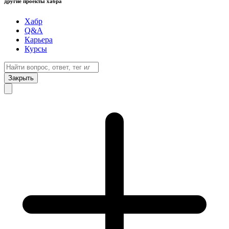
другие проекты хабра
Хабр
Q&A
Карьера
Курсы
Закрыть