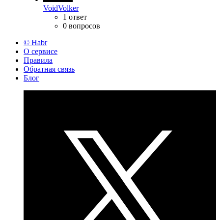
VoidVolker
1 ответ
0 вопросов
© Habr
О сервисе
Правила
Обратная связь
Блог