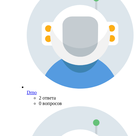
Drno
2 ответа
0 вопросов