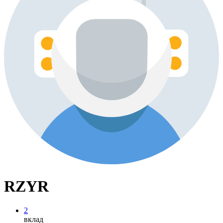
RZYR
2
вклад