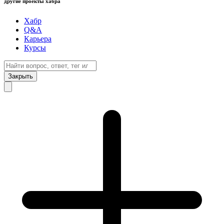
другие проекты хабра
Хабр
Q&A
Карьера
Курсы
Закрыть