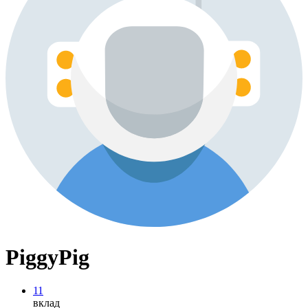
PiggyPig
11
вклад