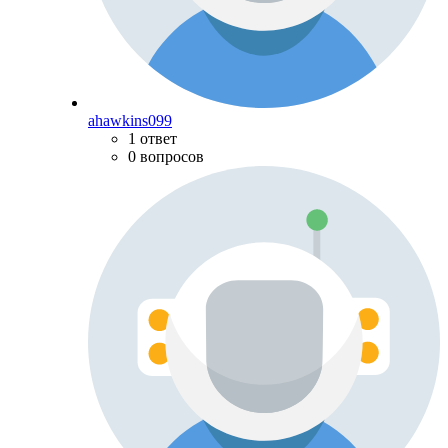
ahawkins099
1 ответ
0 вопросов