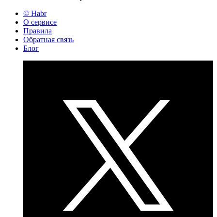
© Habr
О сервисе
Правила
Обратная связь
Блог