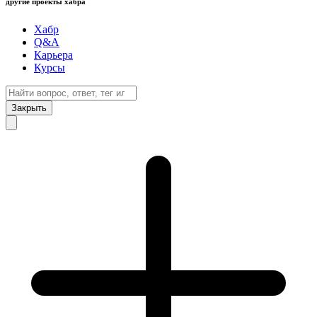
другие проекты хабра
Хабр
Q&A
Карьера
Курсы
Закрыть