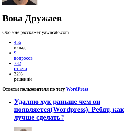
Вова Дружаев
Обо мне расскажет yawncato.com
456
вклад
9
вопросов
782
ответа
32%
решений
Ответы пользователя по тегу
WordPress
Удаляю хук раньше чем он
появляется(Wordpress). Ребят, как
лучше сделать?