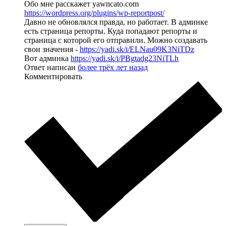
Обо мне расскажет yawncato.com
https://wordpress.org/plugins/wp-reportpost/
Давно не обновлялся правда, но работает. В админке
есть страница репорты. Куда попадают репорты и
страница с которой его отправили. Можно создавать
свои значения -
https://yadi.sk/i/ELNau09K3NiTDz
Вот админка
https://yadi.sk/i/PBgtadg23NiTLh
Ответ написан
более трёх лет назад
Комментировать