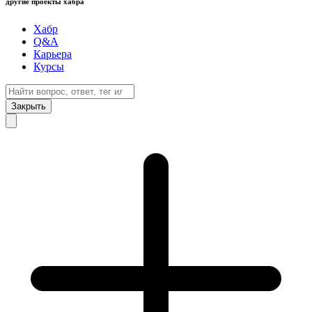
другие проекты хабра
Хабр
Q&A
Карьера
Курсы
Закрыть