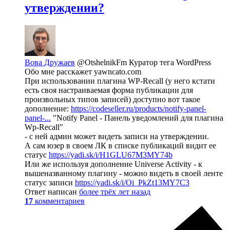
утверждении?
Вова Дружаев
@OtshelnikFm
Куратор тега WordPress
Обо мне расскажет yawncato.com
При использовании плагина WP-Recall (у него кстати
есть своя настраиваемая форма публикации для
произвольных типов записей) доступно вот такое
дополнение:
https://codeseller.ru/products/notify-panel-
panel-...
"Notify Panel - Панель уведомлений для плагина
Wp-Recall"
- с ней админ может видеть записи на утверждении.
А сам юзер в своем ЛК в списке публикаций видит ее
статус
https://yadi.sk/i/H1GLU67M3MY74b
Или же используя дополнение Universe Activity - к
вышеназванному плагину - можно видеть в своей ленте
статус записи
https://yadi.sk/i/Oi_PkZt13MY7C3
Ответ написан
более трёх лет назад
17
комментариев