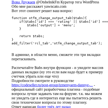
Вова Дружаев
@OtshelnikFm
Куратор тега WordPress
Обо мне расскажет yawncato.com
Вот этот сниппет решит ваш вопрос:
function otfm_change_output_tab($tabs){

    if($tabs['id'] === 'rating' || $tabs['id'] ===
        $tabs['output'] = 'menu';

    }

    return $tabs;

}

add_filter('rcl_tab','otfm_change_output_tab');
В админке, в области меню, сможете эти три вкладки
перетаскивать.
Распечатайте $tabs внутри функции - и увидите массив
данных вкладки (ну это если вам надо будет к примеру
счетчик убрать или еще что)
Подробности смотрите в руководстве
https://codeseller.ru/post-group/izmenyaem-dannye-...
-
официальный сайт разработчика плагина - подобные
вопросы лучше задавать там на форуме. т.к. мы можем
не увидеть где в интернетах еще вы пытаетесь решить
свои технические вопросы по этому плагину.
Ответ написан
более трёх лет назад