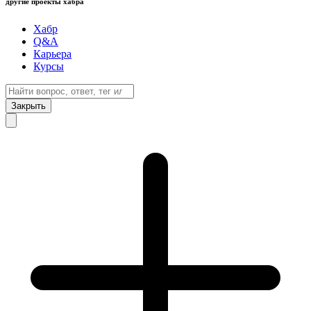
другие проекты хабра
Хабр
Q&A
Карьера
Курсы
Закрыть