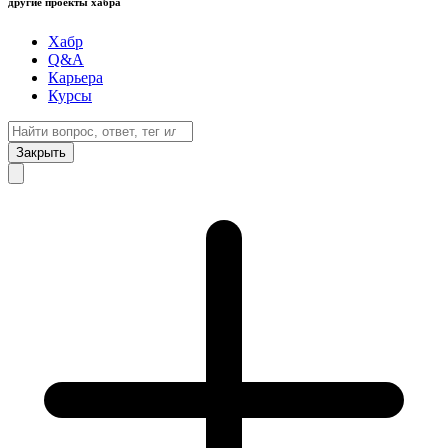
другие проекты хабра
Хабр
Q&A
Карьера
Курсы
Закрыть