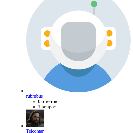
rubrubus
0 ответов
1 вопрос
Telcontar