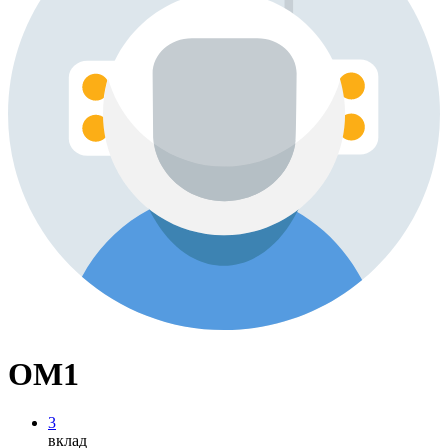
OM1
3
вклад