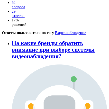
62
вопроса
29
ответов
17%
решений
Ответы пользователя по тегу
Видеонаблюдение
На какие бренды обратить
внимание при выборе системы
видеонаблюдения?