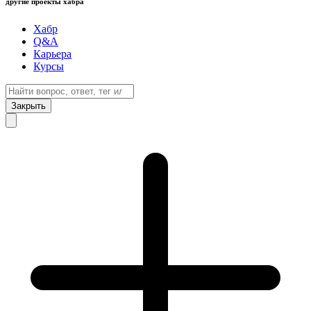
другие проекты хабра
Хабр
Q&A
Карьера
Курсы
Закрыть