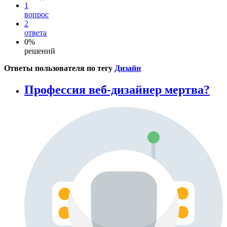
1
вопрос
2
ответа
0%
решений
Ответы пользователя по тегу
Дизайн
Профессия веб-дизайнер мертва?