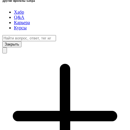
другие проекты хабра
Хабр
Q&A
Карьера
Курсы
Закрыть