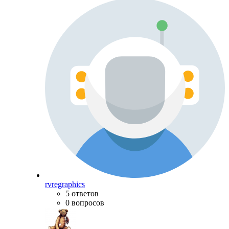
rvregraphics
5 ответов
0 вопросов