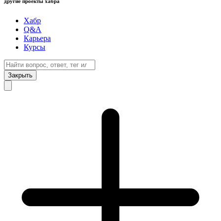
другие проекты хабра
Хабр
Q&A
Карьера
Курсы
Закрыть