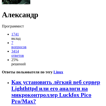
Александр
Программист
1741
вклад
7
вопросов
3414
ответов
25%
решений
Ответы пользователя по тегу
Linux
Как установить лёгкий веб сервер
Lighthttpd или его аналоги на
микроконтроллер Luckfox Pico
Pro/Max?