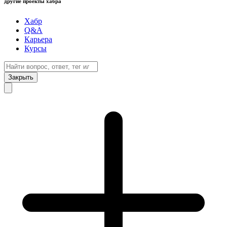
другие проекты хабра
Хабр
Q&A
Карьера
Курсы
Закрыть