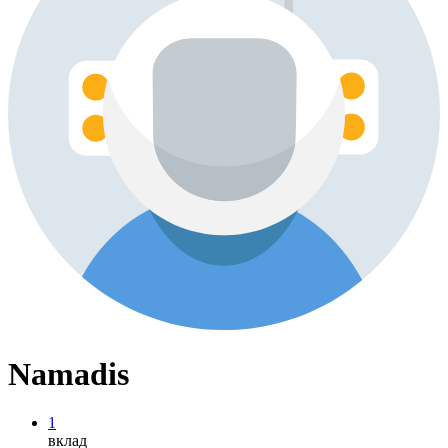
Namadis
1
вклад