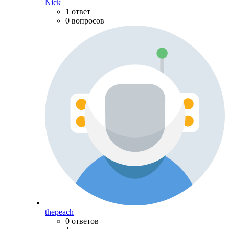
Nick
1 ответ
0 вопросов
thepeach
0 ответов