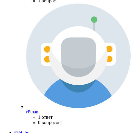
1 вопрос
rPman
1 ответ
0 вопросов
© Habr