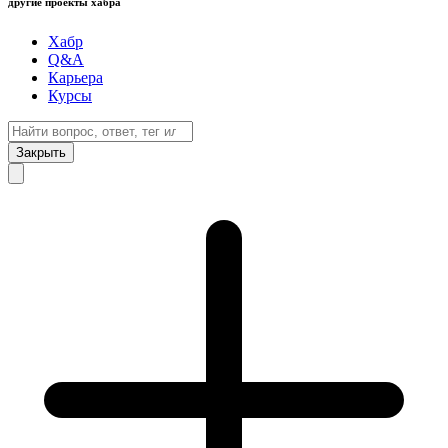
другие проекты хабра
Хабр
Q&A
Карьера
Курсы
Закрыть