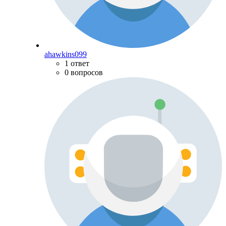
ahawkins099
1 ответ
0 вопросов