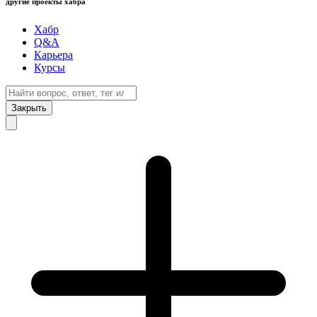
другие проекты хабра
Хабр
Q&A
Карьера
Курсы
Закрыть