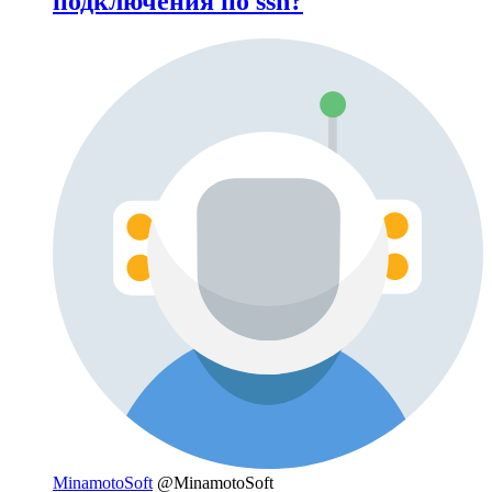
подключения по ssh?
MinamotoSoft
@MinamotoSoft