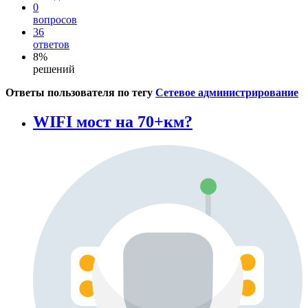
0
вопросов
36
ответов
8%
решений
Ответы пользователя по тегу
Сетевое администрирование
WIFI мост на 70+км?