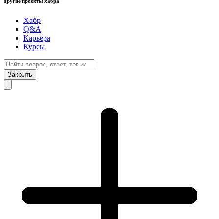
другие проекты хабра
Хабр
Q&A
Карьера
Курсы
Закрыть