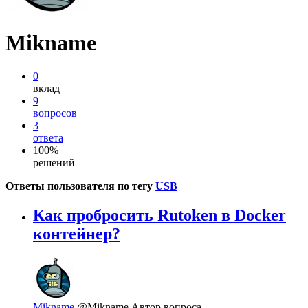
Mikname
0
вклад
9
вопросов
3
ответа
100%
решений
Ответы пользователя по тегу
USB
Как пробросить Rutoken в Docker
контейнер?
Mikname
@Mikname
Автор вопроса