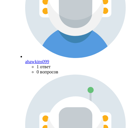
ahawkins099
1 ответ
0 вопросов