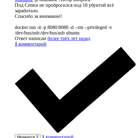
Под Centos не пробросился под 18 убунтой всё
заработало.
Спасибо за внимание!
docker run -it -p 8080:8080 -d --rm --privileged -v
/dev/bus/usb:/dev/bus/usb ubuntu
Ответ написан
более трёх лет назад
1
комментарий
1
комментарий
Нравится
2