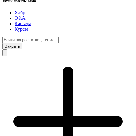
другие проекты хабра
Хабр
Q&A
Карьера
Курсы
Закрыть