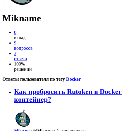
Mikname
0
вклад
9
вопросов
3
ответа
100%
решений
Ответы пользователя по тегу
Docker
Как пробросить Rutoken в Docker
контейнер?
Mikname
@Mikname
Автор вопроса