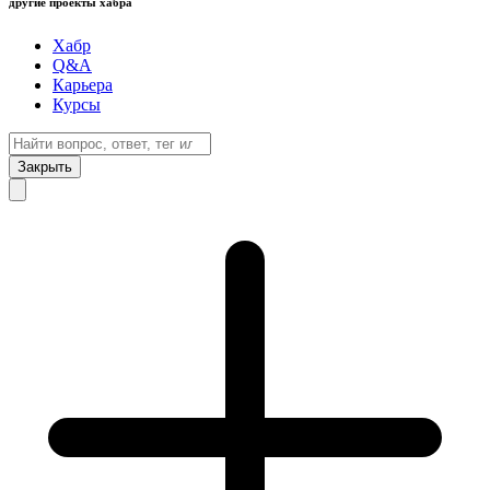
другие проекты хабра
Хабр
Q&A
Карьера
Курсы
Закрыть