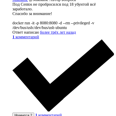
Под Centos не пробросился под 18 убунтой всё
заработало.
Спасибо за внимание!
docker run -it -p 8080:8080 -d --rm --privileged -v
/dev/bus/usb:/dev/bus/usb ubuntu
Ответ написан
более трёх лет назад
1
комментарий
1
комментарий
Нравится
2