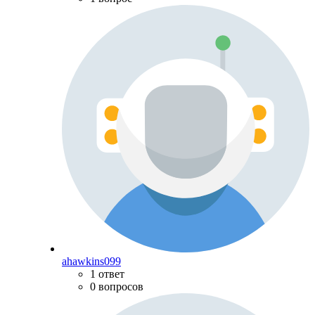
ahawkins099
1 ответ
0 вопросов