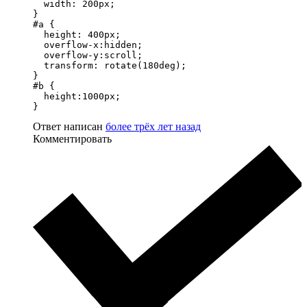
  width: 200px;

}

#a {

  height: 400px;

  overflow-x:hidden;

  overflow-y:scroll;

  transform: rotate(180deg);

}

#b {

  height:1000px;

}
Ответ написан
более трёх лет назад
Комментировать