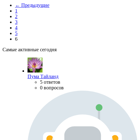
← Предыдущие
1
2
3
4
5
6
Самые активные сегодня
Пума Тайланд
5 ответов
0 вопросов