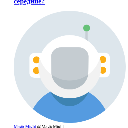
середине?
MagicMight
@MagicMight