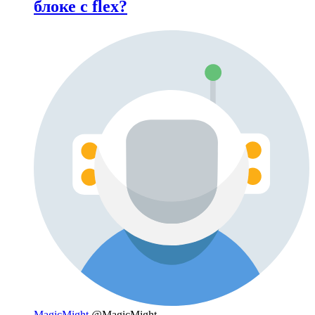
блоке с flex?
MagicMight
@MagicMight