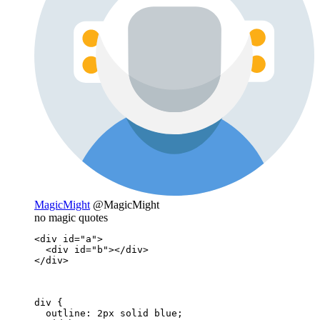
MagicMight
@MagicMight
no magic quotes
<div id="a">

  <div id="b"></div>

</div>
div {

  outline: 2px solid blue;
