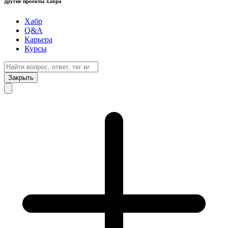
другие проекты хабра
Хабр
Q&A
Карьера
Курсы
Закрыть