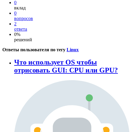
0
вклад
0
вопросов
2
ответа
0%
решений
Ответы пользователя по тегу
Linux
Что использует OS чтобы
отрисовать GUI: CPU или GPU?