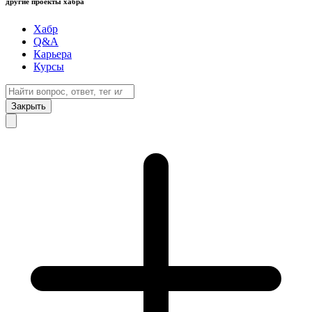
другие проекты хабра
Хабр
Q&A
Карьера
Курсы
Закрыть