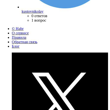
kustovnikolay
0 ответов
1 вопрос
© Habr
О сервисе
Правила
Обратная связь
Блог