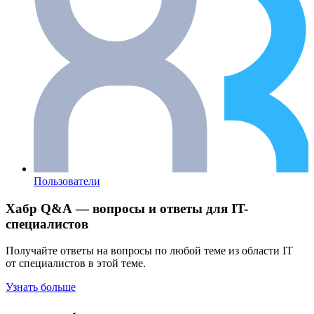
Пользователи
Хабр Q&A — вопросы и ответы для IT-
специалистов
Получайте ответы на вопросы по любой теме из области IT
от специалистов в этой теме.
Узнать больше