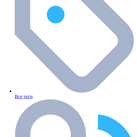
Все теги