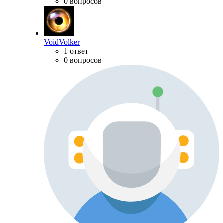
0 вопросов
VoidVolker
1 ответ
0 вопросов