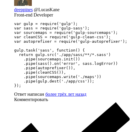
deeppines
@LucasKane
Front-end Developer
var gulp = require('gulp');

var sass = require('gulp-sass');

var sourcemaps = require('gulp-sourcemaps');

var cleanCSS = require('gulp-clean-css');

var autoprefixer = require('gulp-autoprefixer');

gulp.task('sass', function() {

  return gulp.src('./app/sass/**/*.sass')

    .pipe(sourcemaps.init())

    .pipe(sass().on('error', sass.logError))

    .pipe(autoprefixer()),

    .pipe(cleanCSS()),

    .pipe(sourcemaps.write('./maps'))

    .pipe(gulp.dest('./app/css'));

});
Ответ написан
более трёх лет назад
Комментировать