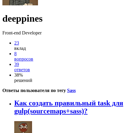
deeppines
Front-end Developer
23
вклад
8
вопросов
39
ответов
38%
решений
Ответы пользователя по тегу
Sass
Как создать правильный task для
gulp(sourcemaps+sass)?