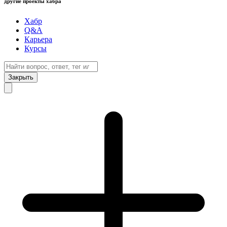
другие проекты хабра
Хабр
Q&A
Карьера
Курсы
Закрыть