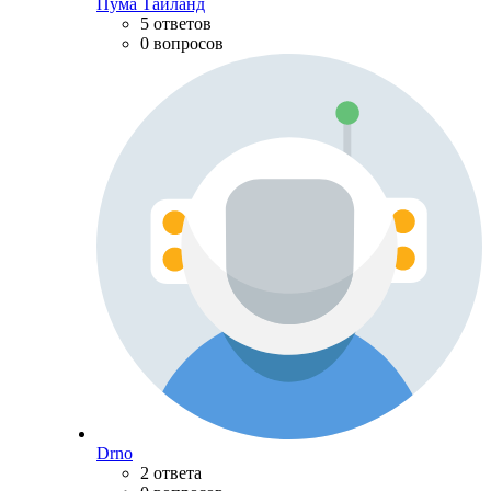
Пума Тайланд
5 ответов
0 вопросов
Drno
2 ответа