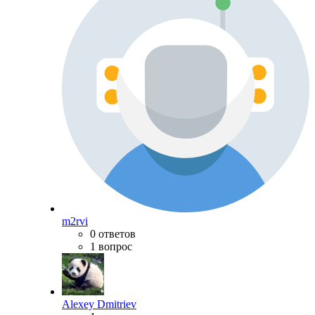
m2rvi
0 ответов
1 вопрос
Alexey Dmitriev