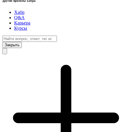
другие проекты хабра
Хабр
Q&A
Карьера
Курсы
Закрыть