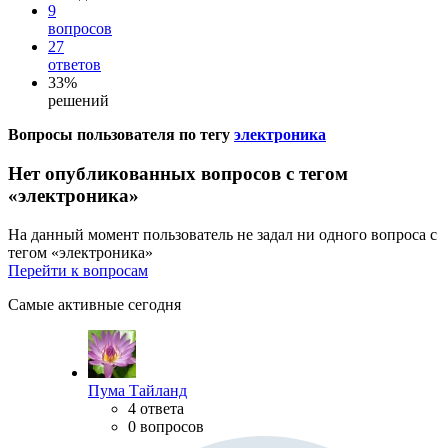
9
вопросов
27
ответов
33%
решений
Вопросы пользователя по тегу
электроника
Нет опубликованных вопросов с тегом
«электроника»
На данный момент пользователь не задал ни одного вопроса с
тегом «электроника»
Перейти к вопросам
Самые активные сегодня
Пума Тайланд
4 ответа
0 вопросов