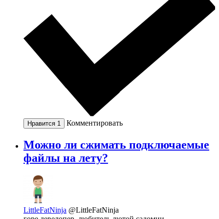
Комментировать
Нравится
1
Можно ли сжимать подключаемые
файлы на лету?
LittleFatNinja
@LittleFatNinja
горе девелопер, любитель лютой садомии