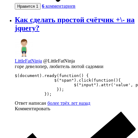
6
комментариев
Нравится
1
Как сделать простой счётчик +\- на
jquery?
LittleFatNinja
@LittleFatNinja
горе девелопер, любитель лютой садомии
$(document).ready(function() {

                $("span").click(function(){

                        $("input").attr('value', p
                 });

            });
Ответ написан
более трёх лет назад
Комментировать