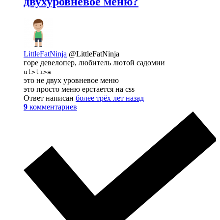
двухуровневое меню?
LittleFatNinja
@LittleFatNinja
горе девелопер, любитель лютой садомии
ul>li>a
это не двух уровневое меню
это просто меню ерстается на css
Ответ написан
более трёх лет назад
9
комментариев