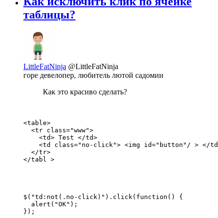
Как исключить клик по ячейке
таблицы?
LittleFatNinja
@LittleFatNinja
горе девелопер, любитель лютой садомии
Как это красиво сделать?
<table>

  <tr class="www">

    <td> Test </td>

    <td class="no-click"> <img id="button"/ > </td
  </tr>

</tabl >
$("td:not(.no-click)").click(function() {

  alert("OK");

});