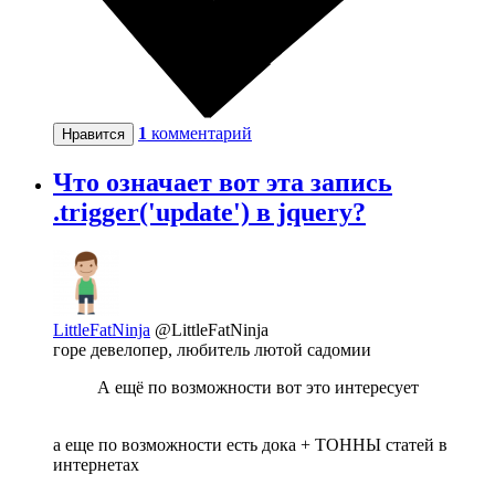
1
комментарий
Нравится
Что означает вот эта запись
.trigger('update') в jquery?
LittleFatNinja
@LittleFatNinja
горе девелопер, любитель лютой садомии
А ещё по возможности вот это интересует
а еще по возможности есть дока + ТОННЫ статей в
интернетах