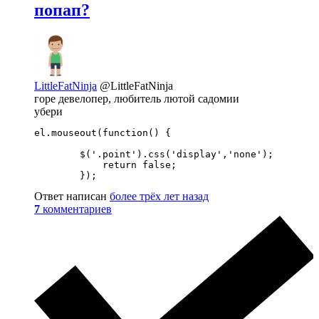
попап?
LittleFatNinja
@LittleFatNinja
горе девелопер, любитель лютой садомии
убери
el.mouseout(function() {

        $('.point').css('display','none');

            return false;

        });
Ответ написан
более трёх лет назад
7
комментариев