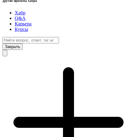
другие проекты хабра
Хабр
Q&A
Карьера
Курсы
Закрыть