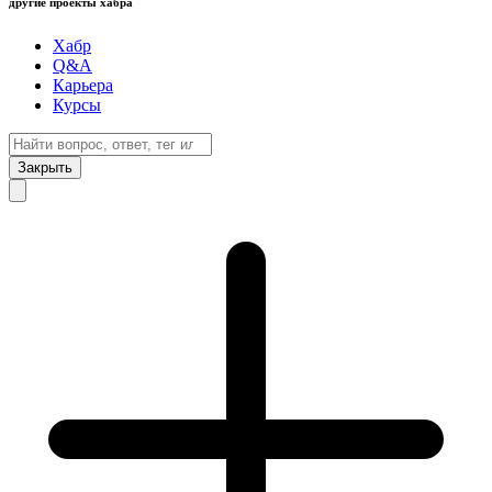
другие проекты хабра
Хабр
Q&A
Карьера
Курсы
Закрыть